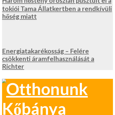
Három nőstény oroszlán pusztult el a
tokiói Tama Állatkertben a rendkívüli
hőség miatt
Energiatakarékosság – Felére
csökkenti áramfelhasználását a
Richter