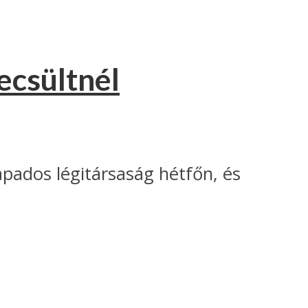
ecsültnél
apados légitársaság hétfőn, és