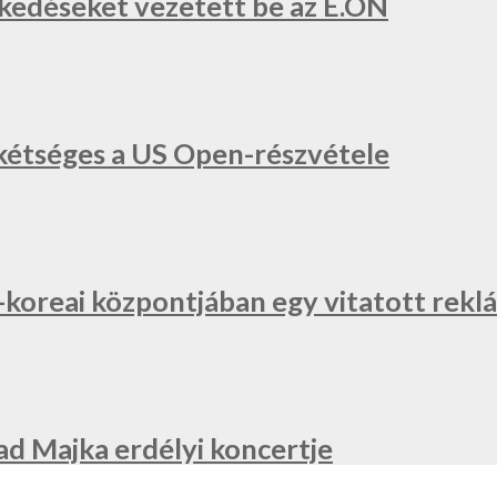
zkedéseket vezetett be az E.ON
a, kétséges a US Open-részvétele
l-koreai központjában egy vitatott re
ad Majka erdélyi koncertje