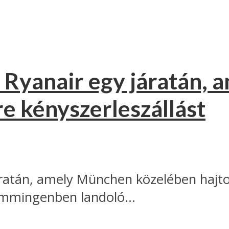
 Ryanair egy járatán,
re kényszerleszállást
ratán, amely München közelében hajtot
mmingenben landoló...