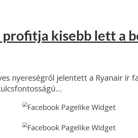
rofitja kisebb lett a b
es nyereségről jelentett a Ryanair ír f
ulcsfontosságú...