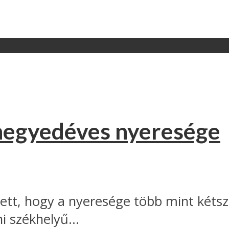
negyedéves nyeresége
tett, hogy a nyeresége több mint kétsz
i székhelyű...