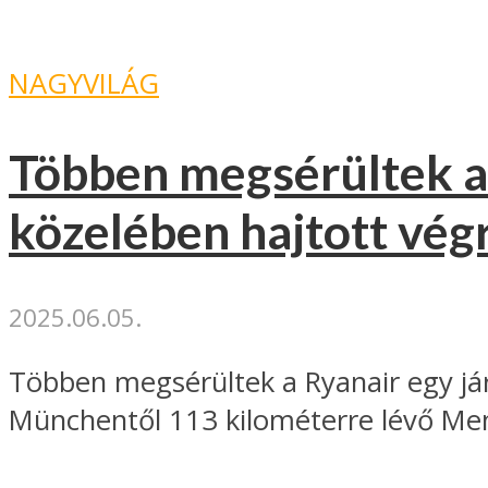
NAGYVILÁG
Többen megsérültek a
közelében hajtott vég
2025.06.05.
Többen megsérültek a Ryanair egy já
Münchentől 113 kilométerre lévő Me