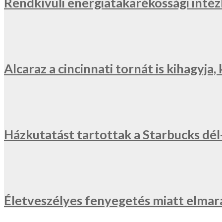
Rendkívüli energiatakarékossági inté
Alcaraz a cincinnati tornát is kihagyj
Házkutatást tartottak a Starbucks dé
Életveszélyes fenyegetés miatt elmar