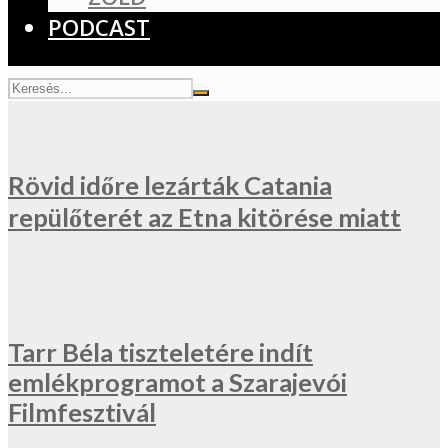
PODCAST
Rövid időre lezárták Catania
repülőterét az Etna kitörése miatt
Tarr Béla tiszteletére indít
emlékprogramot a Szarajevói
Filmfesztivál