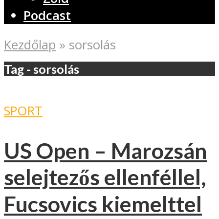
Podcast
Kezdőlap
»
sorsolás
Tag - sorsolás
SPORT
US Open – Marozsán
selejtezős ellenféllel,
Fucsovics kiemelttel