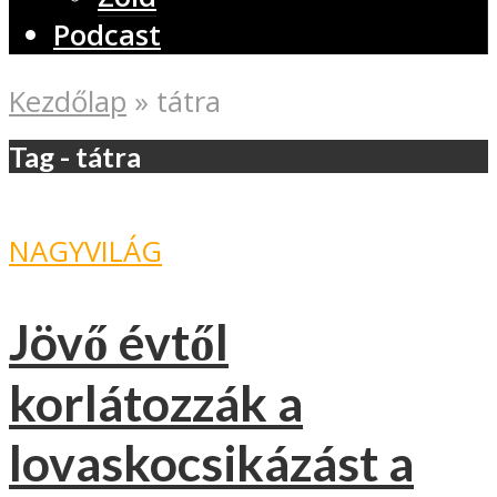
Podcast
Kezdőlap
»
tátra
Tag - tátra
NAGYVILÁG
Jövő évtől
korlátozzák a
lovaskocsikázást a