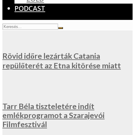
PODCAST
Rövid időre lezárták Catania
repülőterét az Etna kitörése miatt
Tarr Béla tiszteletére indít
emlékprogramot a Szarajevói
Filmfesztivál