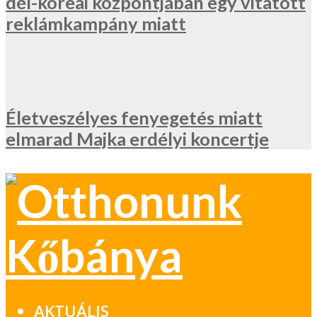
dél-koreai központjában egy vitatott
reklámkampány miatt
Életveszélyes fenyegetés miatt
elmarad Majka erdélyi koncertje
AKTUÁLIS