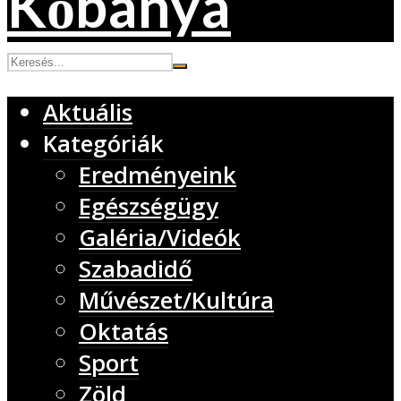
Aktuális
Kategóriák
Eredményeink
Egészségügy
Galéria/Videók
Szabadidő
Művészet/Kultúra
Oktatás
Sport
Zöld