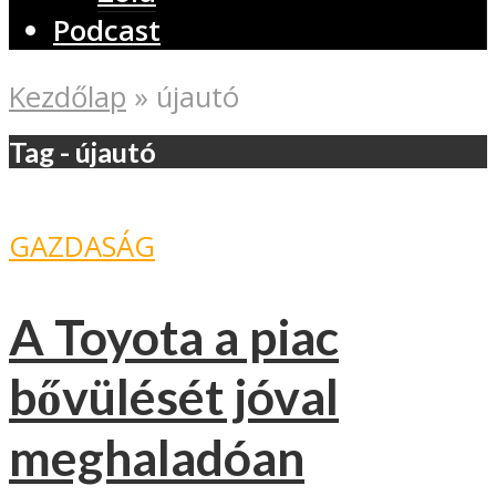
Podcast
Kezdőlap
»
újautó
Tag - újautó
GAZDASÁG
A Toyota a piac
bővülését jóval
meghaladóan