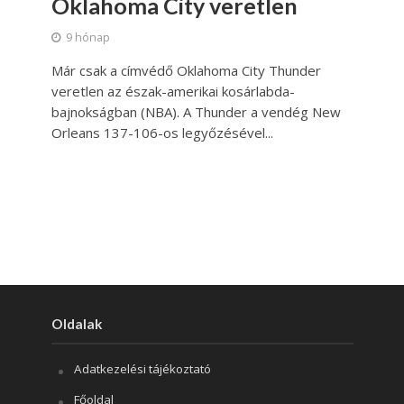
Oklahoma City veretlen
9 hónap
Már csak a címvédő Oklahoma City Thunder
veretlen az észak-amerikai kosárlabda-
bajnokságban (NBA). A Thunder a vendég New
Orleans 137-106-os legyőzésével...
Oldalak
Adatkezelési tájékoztató
Főoldal