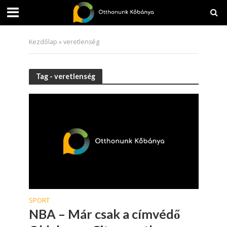
Kezdőlap
»
veretlenség
Tag - veretlenség
SPORT
NBA – Már csak a címvédő