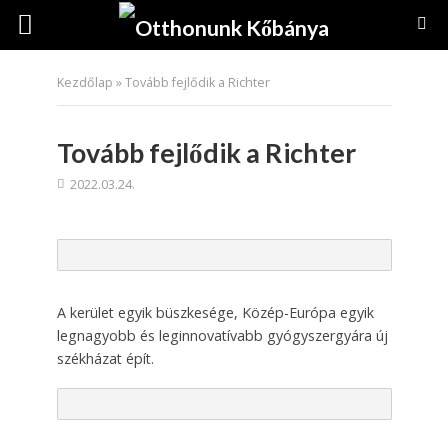
Kezdőlap
»
Tovább fejlődik a Richter
Tovább fejlődik a Richter
2022.03.24.
A kerület egyik büszkesége, Közép-Európa egyik
legnagyobb és leginnovatívabb gyógyszergyára új
székházat épít.