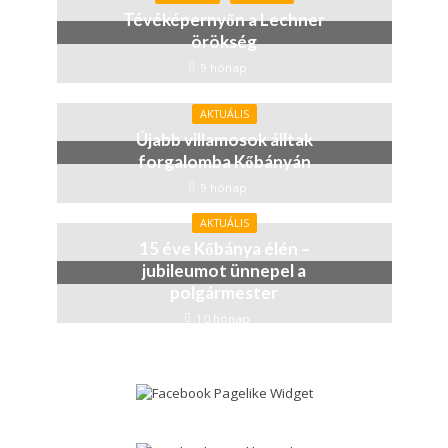
Tévéképernyőn a Lechner
örökség
9 hónap
AKTUÁLIS
Újabb villamosok álltak
forgalomba Kőbányán
9 hónap
AKTUÁLIS
15 éve Kőbánya élén –
jubileumot ünnepel a
polgármester
10 hónap