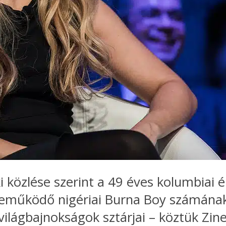
 közlése szerint a 49 éves kolumbiai é
zreműködő nigériai Burna Boy számának
 világbajnokságok sztárjai – köztük Zin