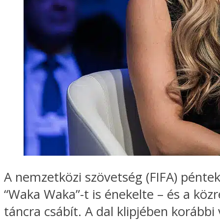
A nemzetközi szövetség (FIFA) pénteki
“Waka Waka”-t is énekelte – és a kö
táncra csábít. A dal klipjében korábbi