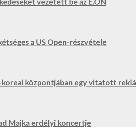
zkedéseket vezetett be az E.ON
a, kétséges a US Open-részvétele
l-koreai központjában egy vitatott re
ad Majka erdélyi koncertje