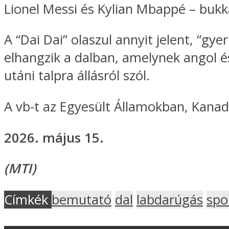
Lionel Messi és Kylian Mbappé – bukk
A “Dai Dai” olaszul annyit jelent, “gye
elhangzik a dalban, amelynek angol 
utáni talpra állásról szól.
A vb-t az Egyesült Államokban, Kana
2026. május 15.
(MTI)
Címkék
bemutató
dal
labdarúgás
spo