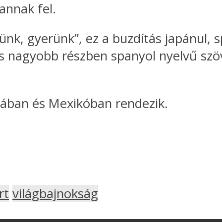
annak fel.
rünk, gyerünk”, ez a buzdítás japánul, s
és nagyobb részben spanyol nyelvű szö
dában és Mexikóban rendezik.
rt
világbajnokság