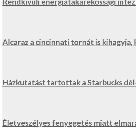
Rendkívüli energiatakarékossági inté
Alcaraz a cincinnati tornát is kihagyj
Házkutatást tartottak a Starbucks dé
Életveszélyes fenyegetés miatt elmar