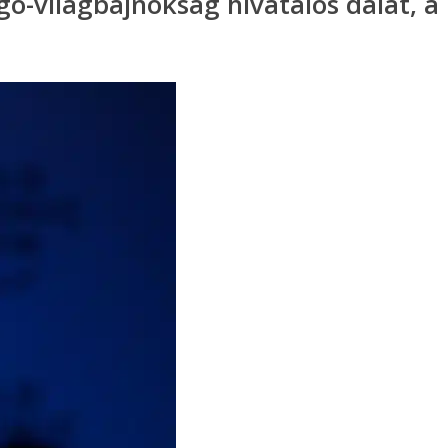
gó-világbajnokság hivatalos dalát, a