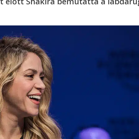
jt előtt Shakira bemutatta a labdarú