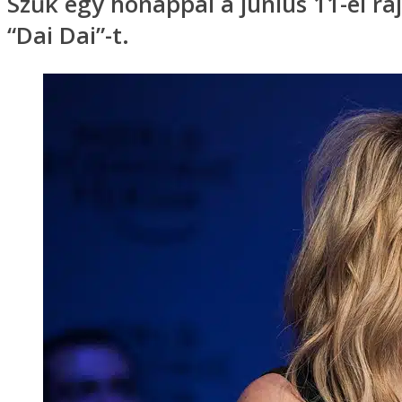
Szűk egy hónappal a június 11-ei ra
“Dai Dai”-t.