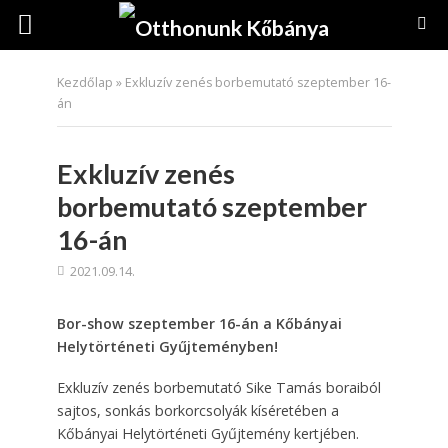
Kezdőlap
»
Exkluzív zenés borbemutató szeptember 16-
án
Exkluzív zenés
borbemutató szeptember
16-án
2021.09.14.
Bor-show szeptember 16-án a Kőbányai
Helytörténeti Gyűjteményben!
Exkluzív zenés borbemutató Sike Tamás boraiból
sajtos, sonkás borkorcsolyák kíséretében a
Kőbányai Helytörténeti Gyűjtemény kertjében.