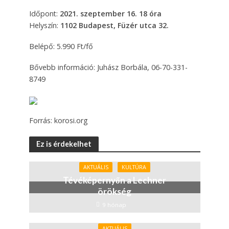
Időpont:
2021. szeptember 16. 18 óra
Helyszín:
1102 Budapest, Füzér utca 32.
Belépő: 5.990 Ft/fő
Bővebb információ: Juhász Borbála, 06-70-331-
8749
Forrás: korosi.org
Ez is érdekelhet
AKTUÁLIS
KULTÚRA
Tévéképernyőn a Lechner
örökség
9 hónap
AKTUÁLIS