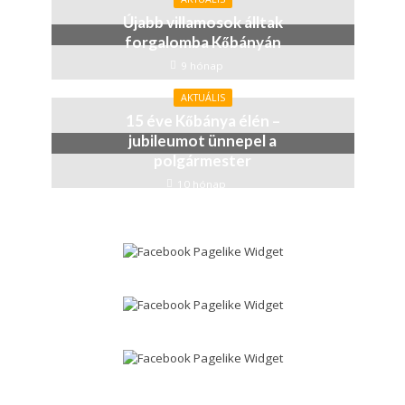
Újabb villamosok álltak
forgalomba Kőbányán
9 hónap
AKTUÁLIS
15 éve Kőbánya élén –
jubileumot ünnepel a
polgármester
10 hónap