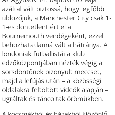
azáltal vált biztossá, hogy legfőbb
üldözőjük, a Manchester City csak 1-
1-es döntetlent ért el a
Bournemouth vendégeként, ezzel
behozhatatlanná vált a hátránya. A
londoniak futballistái a klub
edzőközpontjában nézték végig a
sorsdöntőnek bizonyult meccset,
majd a lefújás után – a közösségi
oldalakra feltöltött videók alapján –
ugráltak és táncoltak örömükben.
A kocsmákból és házakból kiözönlő