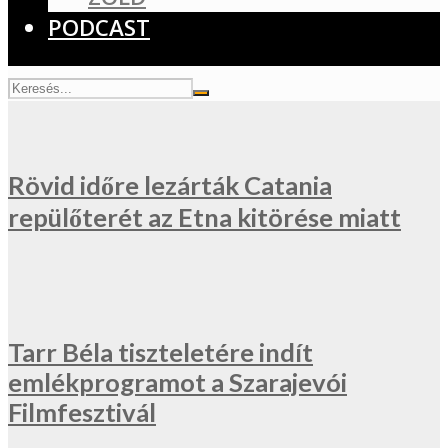
PODCAST
Rövid időre lezárták Catania
repülőterét az Etna kitörése miatt
Tarr Béla tiszteletére indít
emlékprogramot a Szarajevói
Filmfesztivál