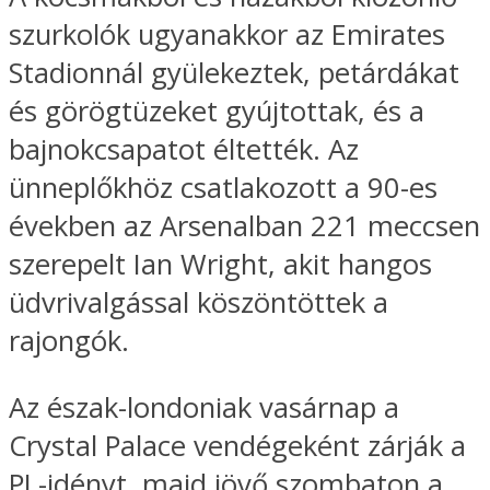
szurkolók ugyanakkor az Emirates
Stadionnál gyülekeztek, petárdákat
és görögtüzeket gyújtottak, és a
bajnokcsapatot éltették. Az
ünneplőkhöz csatlakozott a 90-es
években az Arsenalban 221 meccsen
szerepelt Ian Wright, akit hangos
üdvrivalgással köszöntöttek a
rajongók.
Az észak-londoniak vasárnap a
Crystal Palace vendégeként zárják a
PL-idényt, majd jövő szombaton a