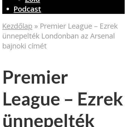
Podcast
Kezdőlap
»
Premier League – Ezrek
ünnepelték Londonban az Arsenal
bajnoki címét
Premier
League – Ezrek
ünnepelték