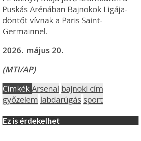
Puskás Arénában Bajnokok Ligája-
döntőt vívnak a Paris Saint-
Germainnel.
2026. május 20.
(MTI/AP)
Címkék
Arsenal
bajnoki cím
győzelem
labdarúgás
sport
Ez is érdekelhet