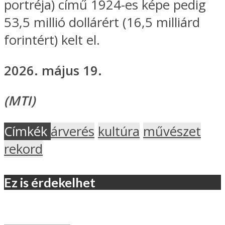
portréja) című 1924-es képe pedig
53,5 millió dollárért (16,5 milliárd
forintért) kelt el.
2026. május 19.
(MTI)
Címkék
árverés
kultúra
művészet
rekord
Ez is érdekelhet