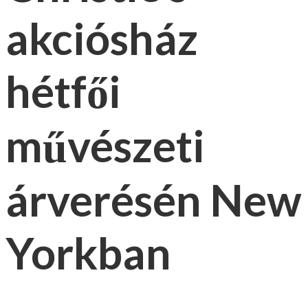
akciósház
hétfői
művészeti
árverésén New
Yorkban