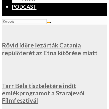
PODCAST
Rövid időre lezárták Catania
repülőterét az Etna kitörése miatt
Tarr Béla tiszteletére indít
emlékprogramot a Szarajevói
Filmfesztivál