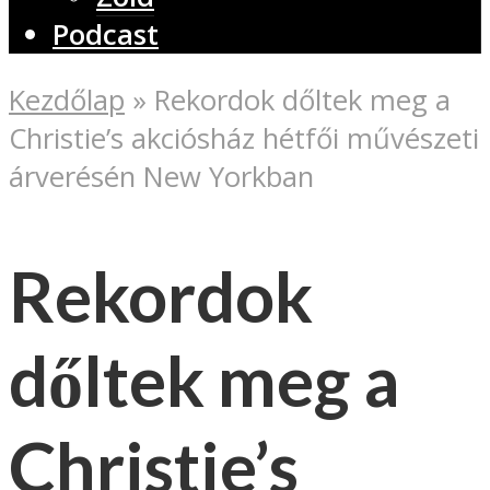
Podcast
Kezdőlap
»
Rekordok dőltek meg a
Christie’s akciósház hétfői művészeti
árverésén New Yorkban
Rekordok
dőltek meg a
Christie’s