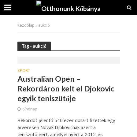
Kezdőlap
»
aukció
Tag - aukció
SPORT
Australian Open –
Rekordáron kelt el Djokovic
egyik teniszütője
6 hónap
Rekordot jelentő 540 ezer dollárt fizettek egy
árverésen Novak Djokovicnak azért a
teniszütőjéért, amellyel nyert a 2012-es