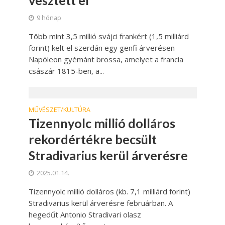
vesztett el
9 hónap
Több mint 3,5 millió svájci frankért (1,5 milliárd
forint) kelt el szerdán egy genfi árverésen
Napóleon gyémánt brossa, amelyet a francia
császár 1815-ben, a...
MŰVÉSZET/KULTÚRA
Tizennyolc millió dolláros
rekordértékre becsült
Stradivarius kerül árverésre
2025.01.14.
Tizennyolc millió dolláros (kb. 7,1 milliárd forint)
Stradivarius kerül árverésre februárban. A
hegedűt Antonio Stradivari olasz