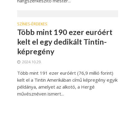
hangszerkészítő mester...
SZÍNES-ÉRDEKES
Több mint 190 ezer euróért
kelt el egy dedikált Tintin-
képregény
2024.10.29.
Több mint 191 ezer euróért (76,9 millió forint)
kelt el a Tintin Amerikában című képregény egyik
példánya, amelyet az alkotó, a Hergé
művésznéven ismert...