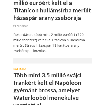
millió euróért kelt el a
Titanicon hullámsírba merült
házaspár arany zsebórája
9 hónap
Rekordáron, több mint 2 millió euróért (770
millió forintért) kelt el a Titanicon hullámsírba
merült Straus-házaspár 18 karátos arany
zsebórája – közölte...
KULTÚRA
Több mint 3,5 millió svájci
frankért kelt el Napóleon
gyémánt brossa, amelyet
Waterlooból menekülve