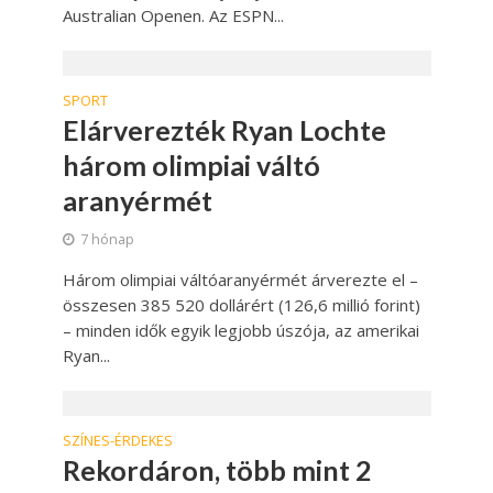
Australian Openen. Az ESPN...
SPORT
Elárverezték Ryan Lochte
három olimpiai váltó
aranyérmét
7 hónap
Három olimpiai váltóaranyérmét árverezte el –
összesen 385 520 dollárért (126,6 millió forint)
– minden idők egyik legjobb úszója, az amerikai
Ryan...
SZÍNES-ÉRDEKES
Rekordáron, több mint 2