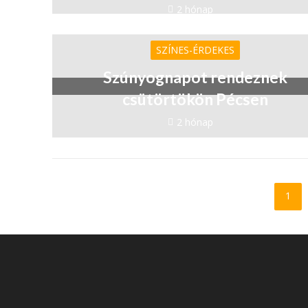
2 hónap
SZÍNES-ÉRDEKES
Szúnyognapot rendeznek
csütörtökön Pécsen
2 hónap
1