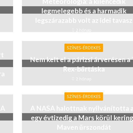
Meteorológia: a kilencedik
legmelegebb és a harmadik
legszárazabb volt az idei tavasz
2 hónap
SZÍNES-ÉRDEKES
rt
Nem kelt el a párizsi árverésen a 
Rex-bőrtáska
ra
2 hónap
SZÍNES-ÉRDEKES
SA
A NASA halottnak nyilvánította 
egy évtizedig a Mars körül kerin
Maven űrszondát