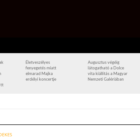
ak
Életveszélyes
Augusztus végéig
fenyegetés miatt
látogatható a Dolce
n
elmarad Majka
vita kiállítás a Magyar
erdélyi koncertje
Nemzeti Galériában
tt
DEKES