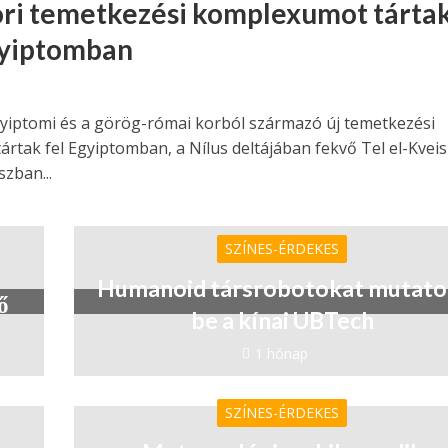
ori temetkezési komplexumot tárta
gyiptomban
yiptomi és a görög-római korból származó új temetkezési
tártak fel Egyiptomban, a Nílus deltájában fekvő Tel el-Kvei
zban...
SZÍNES-ÉRDEKES
Humanoid társrobotokat mutato
ő
be a kínai UBTech
1 hónap
SZÍNES-ÉRDEKES