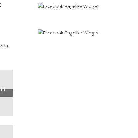
k
szna
tt