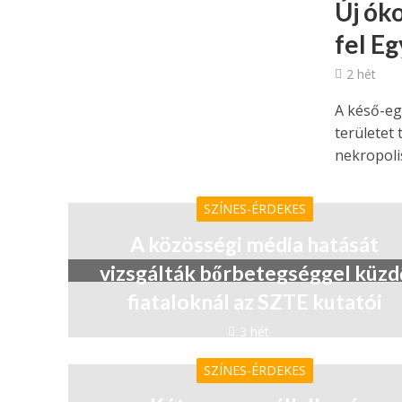
Új ók
fel E
2 hét
A késő-eg
területet 
nekropolis
SZÍNES-ÉRDEKES
A közösségi média hatását
vizsgálták bőrbetegséggel küzd
fiataloknál az SZTE kutatói
3 hét
SZÍNES-ÉRDEKES