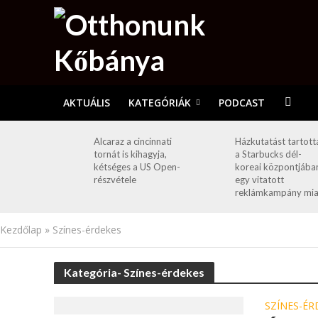
AKTUÁLIS
KATEGÓRIÁK
PODCAST
Alcaraz a cincinnati
Házkutatást tartott
tornát is kihagyja,
a Starbucks dél-
kétséges a US Open-
koreai központjába
részvétele
egy vitatott
reklámkampány mia
Kezdőlap
»
Színes-érdekes
Kategória- Színes-érdekes
SZÍNES-ÉR