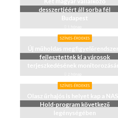
Két magyar vállalkozó
desszertjéért áll sorba fél
Budapest
1 hónap
SZÍNES-ÉRDEKES
Új műholdas megfigyelőrendsze
fejlesztettek ki a városok
terjeszkedésének monitorozásá
2 hónap
SZÍNES-ÉRDEKES
Olasz űrhajós is helyet kap a NA
Hold-program következő
legénységében