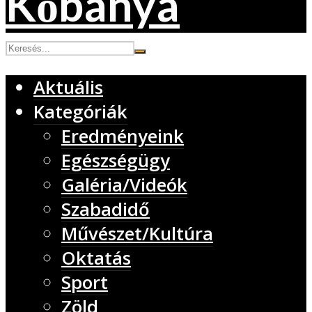
Aktuális
Kategóriák
Eredményeink
Egészségügy
Galéria/Videók
Szabadidő
Művészet/Kultúra
Oktatás
Sport
Zöld