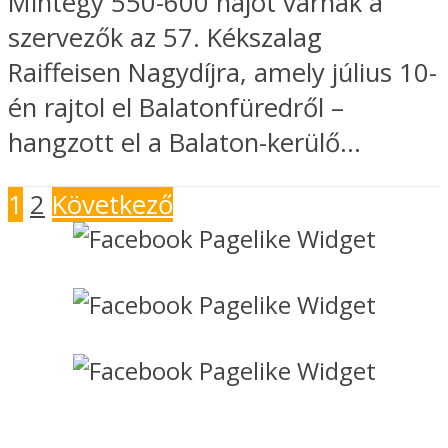
Mintegy 550-600 hajót várnak a
szervezők az 57. Kékszalag
Raiffeisen Nagydíjra, amely július 10-
én rajtol el Balatonfüredről –
hangzott el a Balaton-kerülő...
1
2
Következő