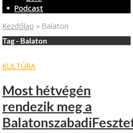
Podcast
Kezdőlap
»
Balaton
Tag - Balaton
KULTÚRA
Most hétvégén
rendezik meg a
BalatonszabadiFeszte