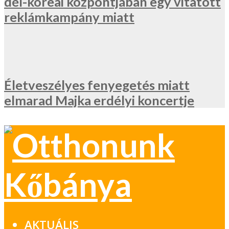
dél-koreai központjában egy vitatott
reklámkampány miatt
Életveszélyes fenyegetés miatt
elmarad Majka erdélyi koncertje
AKTUÁLIS