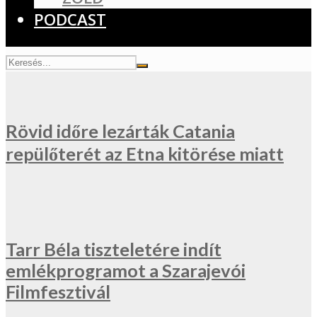
PODCAST
Rövid időre lezárták Catania
repülőterét az Etna kitörése miatt
Tarr Béla tiszteletére indít
emlékprogramot a Szarajevói
Filmfesztivál