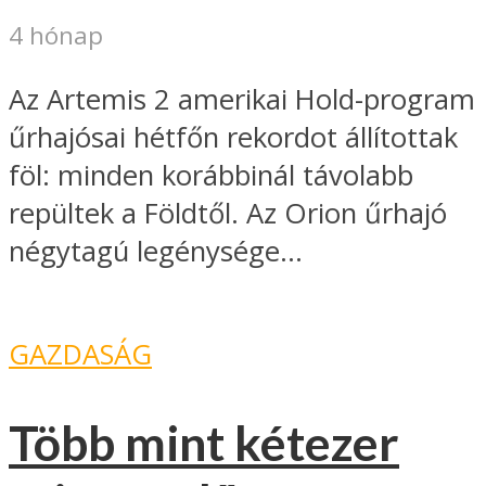
4 hónap
Az Artemis 2 amerikai Hold-program
űrhajósai hétfőn rekordot állítottak
föl: minden korábbinál távolabb
repültek a Földtől. Az Orion űrhajó
négytagú legénysége...
GAZDASÁG
Több mint kétezer