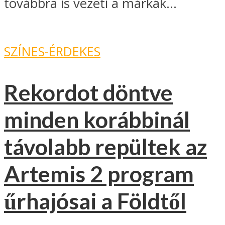
továbbra is vezeti a márkák...
SZÍNES-ÉRDEKES
Rekordot döntve
minden korábbinál
távolabb repültek az
Artemis 2 program
űrhajósai a Földtől