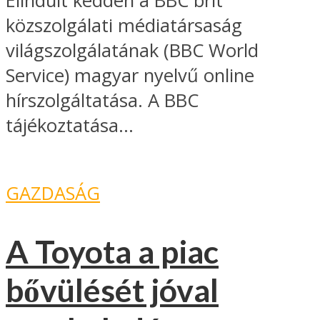
Elindult kedden a BBC brit
közszolgálati médiatársaság
világszolgálatának (BBC World
Service) magyar nyelvű online
hírszolgáltatása. A BBC
tájékoztatása...
GAZDASÁG
A Toyota a piac
bővülését jóval