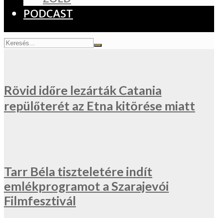
PODCAST
Rövid időre lezárták Catania
repülőterét az Etna kitörése miatt
Tarr Béla tiszteletére indít
emlékprogramot a Szarajevói
Filmfesztivál