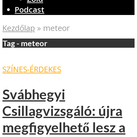
Podcast
Kezdőlap
»
meteor
Tag - meteor
SZÍNES-ÉRDEKES
Svábhegyi
Csillagvizsgáló: újra
megfigyelhető lesz a