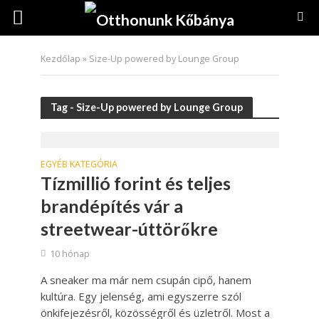
Kezdőlap
»
Size-Up powered by Lounge Group
Tag - Size-Up powered by Lounge Group
EGYÉB KATEGÓRIA
Tízmillió forint és teljes
brandépítés vár a
streetwear-úttörőkre
10 hónap
A sneaker ma már nem csupán cipő, hanem
kultúra. Egy jelenség, ami egyszerre szól
önkifejezésről, közösségről és üzletről. Most a