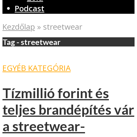
Podcast
Kezdőlap
»
streetwear
Tag - streetwear
EGYÉB KATEGÓRIA
Tízmillió forint és
teljes brandépítés vár
a streetwear-