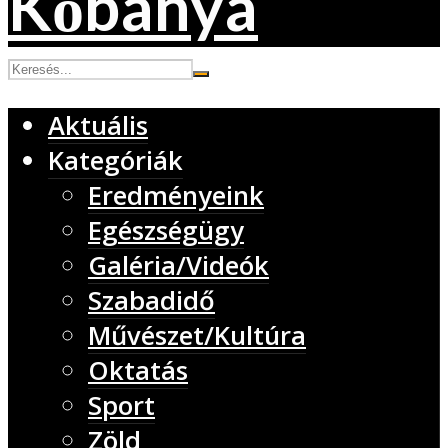
Aktuális
Kategóriák
Eredményeink
Egészségügy
Galéria/Videók
Szabadidő
Művészet/Kultúra
Oktatás
Sport
Zöld