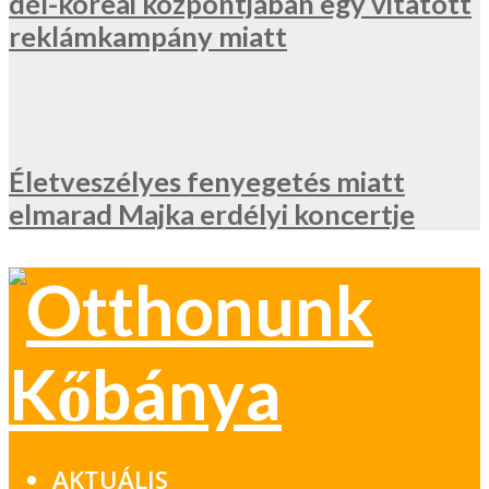
dél-koreai központjában egy vitatott
reklámkampány miatt
Életveszélyes fenyegetés miatt
elmarad Majka erdélyi koncertje
AKTUÁLIS