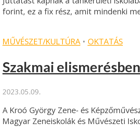
Juttatást kapnak a tankerületi isko
forint, ez a fix rész, amit mindenki me
MŰVÉSZET/KULTÚRA
•
OKTATÁS
Szakmai elismerésben 
2023.05.09.
A Kroó György Zene- és Képzőművésze
Magyar Zeneiskolák és Művészeti Isko