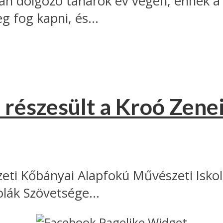
lában dolgozó tanárok év végén, ennek
g fog kapni, és...
részesült a Kroó Zene
ti Kőbányai Alapfokú Művészeti Iskol
lák Szövetsége...