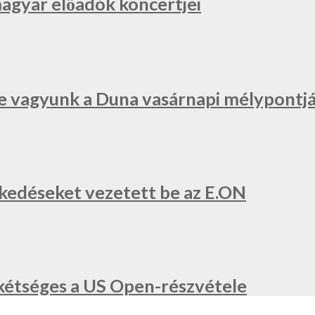
magyar előadók koncertjei
e vagyunk a Duna vasárnapi mélypontjá
zkedéseket vezetett be az E.ON
a, kétséges a US Open-részvétele