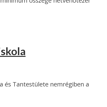
 a minimum összege hetvenötezer
iskola
a és Tantestülete nemrégiben a