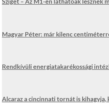
Sziget – Az M1-en láthatóak lesznek 
Magyar Péter: már kilenc centiméterr
Rendkívüli energiatakarékossági inté
Alcaraz a cincinnati tornát is kihagyj