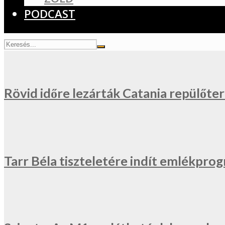
PODCAST
Rövid időre lezárták Catania repülőter
Tarr Béla tiszteletére indít emlékprog