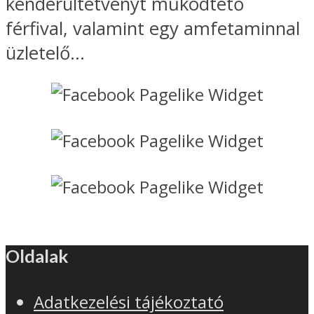
kenderültetvényt működtető
férfival, valamint egy amfetaminnal
üzletelő...
Oldalak
Adatkezelési tájékoztató