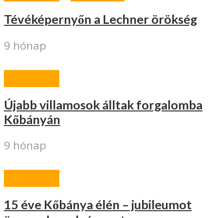
Tévéképernyőn a Lechner örökség
9 hónap
AKTUÁLIS
Újabb villamosok álltak forgalomba
Kőbányán
9 hónap
AKTUÁLIS
15 éve Kőbánya élén – jubileumot