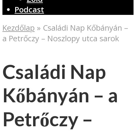
Podcast
Kezdőlap
»
Családi Nap Kőbányán –
a Petrőczy – Noszlopy utca sarok
Családi Nap
Kőbányán – a
Petrőczy –