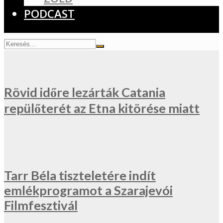
PODCAST
Rövid időre lezárták Catania
repülőterét az Etna kitörése miatt
Tarr Béla tiszteletére indít
emlékprogramot a Szarajevói
Filmfesztivál