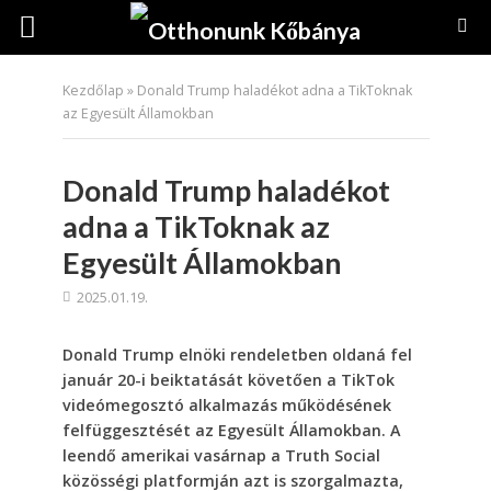
Kezdőlap
»
Donald Trump haladékot adna a TikToknak
az Egyesült Államokban
Donald Trump haladékot
adna a TikToknak az
Egyesült Államokban
2025.01.19.
Donald Trump elnöki rendeletben oldaná fel
január 20-i beiktatását követően a TikTok
videómegosztó alkalmazás működésének
felfüggesztését az Egyesült Államokban. A
leendő amerikai vasárnap a Truth Social
közösségi platformján azt is szorgalmazta,