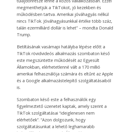
tulajdonrésze lenne a közös vállalkozásban. Ezzel
megmenthetjük a TikTokot, jó kezekben és
működésben tartva. Amerikai jóváhagyás nélkül
nincs TikTok. Jóváhagyásunkkal értéke több száz,
talán ezermilliárd dollár is lehet” – mondta Donald
Trump.
Betiltásának vasárnapi hatályba lépése előtt a
TikTok rövidvideós alkalmazás szombaton késő
este megszüntette működését az Egyesült
Államokban, elérhetetlenné vált a 170 millió
amerikai felhasználója számára és eltűnt az Apple
és a Google alkalmazástelepítő szolgáltatásaiból
is.
Szombaton késő este a felhasználók egy
figyelmeztető üzenetet kaptak, amely szerint a
TikTok szolgáltatásai “ideiglenesen nem
elérhetőek”. “Azon dolgozunk, hogy
szolgáltatásunkat a lehető leghamarabb