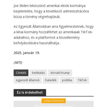
Joe Biden leköszönő amerikai elnök kormánya
bejelentette, hogy a következő adminisztrációra
bízza a törvény végrehajtását.
Az Egyesült Államokban arra figyelmeztetnek, hogy
a kínai kormány hozzáférhet az amerikaiak TikTok-
adataihoz, és a platformot a közvélemény
befolyásolására használhatja.
2025. január 19.
(MTI)
Címkék
beiktatás
donald trump
egyesült államok
haladék
politika
TikTok
Ez is érdekelhet
SZÍNES-ÉRDEKES
Új ókori temetkezési