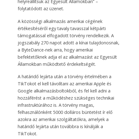
helyreállítsuk az Egyesült Államokban” –
folytatódott az üzenet.
A közösségi alkalmazás amerikai cégének
értékesítéséről egy tavaly tavasszal kétpárti
támogatással elfogadott törvény rendelkezik. A
jogszabály 270 napot adott a kínai tulajdonosnak,
a ByteDance-nek arra, hogy amerikai
befektetőknek adja el az alkalmazást az Egyesült
Államokban működtető érdekeltségét.
A határidő lejárta után a törvény értelmében a
TikTokot el kell távolítani az amerikai Apple és
Google alkalmazásboltokból, és fel kell adni a
hozzáférést a működéshez szükséges technikai
infrastruktúrához is. A törvény magas,
felhasználónként 5000 dolláros büntetést ír elő
azokra az amerikai szolgáltatókra, amelyek a
határidő lejárta után továbbra is kínálják a
TikTokot.