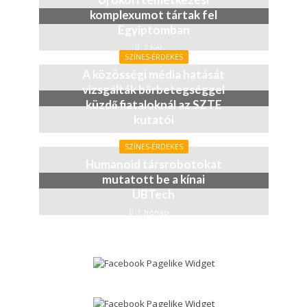
komplexumot tártak fel
Egyiptomban
2 hét
SZÍNES-ÉRDEKES
A közösségi média hatását
vizsgálták bőrbetegséggel
küzdő fiataloknál az SZTE
kutatói
4 hét
SZÍNES-ÉRDEKES
Humanoid társrobotokat
mutatott be a kínai
UBTech
1 hónap