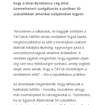
hogy a kínai ByteDance cég által
üzemeltetett szolgáltatás a jövőben 50
százalékban amerikai tulajdonban legyen.
“Arra kérem a vállatokat, ne hagyják sötétben a
TikTokot! Hétfőn elnöki rendeletet fogok kiadni,
meghosszabbítva az időt a törvényben szabott
tilalmak hatályba lépéséig, egyezségre jutva a
nemzetbiztonságunk védelme érdekében. A
rendelet egyben megerősíti, hogy egyetlen olyan
cég sem lesz felelősségre vonható, amely segített
elejét venni annak, hogy a TikTok elsötétüljön a
rendeletem előtt” – írta a republikánus politikus.
Az amerikaiak megérdemlik, hogy láthassák a
beiktatást hétfőn – mondta, hozzátéve, ahogy
más eseményeket és társalgásokat is. “Szeretném,
ha az Egyesült Államoknak 50 százalékos