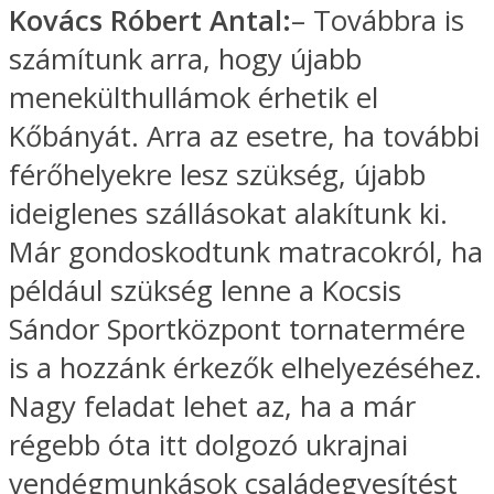
Kovács Róbert Antal:
– Továbbra is
számítunk arra, hogy újabb
menekülthullámok érhetik el
Kőbányát. Arra az esetre, ha további
férőhelyekre lesz szükség, újabb
ideiglenes szállásokat alakítunk ki.
Már gondoskodtunk matracokról, ha
például szükség lenne a Kocsis
Sándor Sportközpont tornatermére
is a hozzánk érkezők elhelyezéséhez.
Nagy feladat lehet az, ha a már
régebb óta itt dolgozó ukrajnai
vendégmunkások családegyesítést