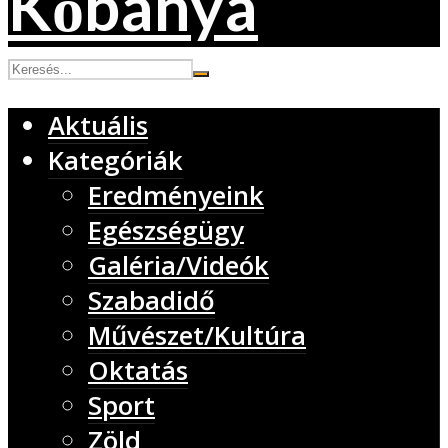
Aktuális
Kategóriák
Eredményeink
Egészségügy
Galéria/Videók
Szabadidő
Művészet/Kultúra
Oktatás
Sport
Zöld