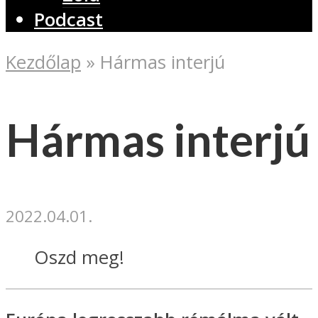
Podcast
Kezdőlap
»
Hármas interjú
Hármas interjú
2022.04.01.
Oszd meg!