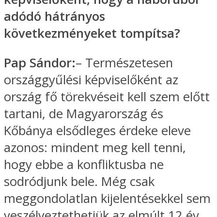
adódó hátrányos
következményeket tompítsa?
Pap Sándor:
– Természetesen
országgyűlési képviselőként az
ország fő törekvéseit kell szem előtt
tartani, de Magyarország és
Kőbánya elsődleges érdeke eleve
azonos: mindent meg kell tenni,
hogy ebbe a konfliktusba ne
sodródjunk bele. Még csak
meggondolatlan kijelentésekkel sem
veszélyeztethetjük az elmúlt 12 év