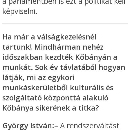
a parlamentben is ezt a politikát kell
képviselni.
Ha már a válságkezelésnél
tartunk! Mindhárman nehéz
időszakban kezdték Kőbányán a
munkát. Sok év távlatából hogyan
látják, mi az egykori
munkáskerületből kulturális és
szolgáltató központtá alakuló
Kőbánya sikerének a titka?
György István:
– A rendszerváltást