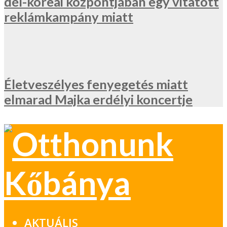
dél-koreai központjában egy vitatott
reklámkampány miatt
Életveszélyes fenyegetés miatt
elmarad Majka erdélyi koncertje
AKTUÁLIS