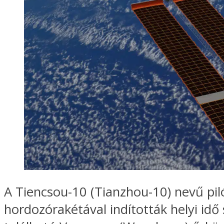
A Tiencsou-10 (Tianzhou-10) nevű pil
hordozórakétával indították helyi idő 