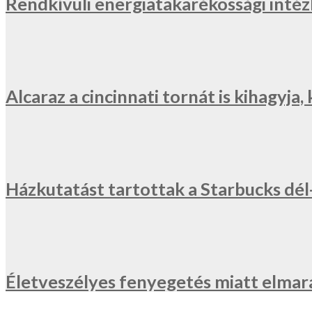
Rendkívüli energiatakarékossági inté
Alcaraz a cincinnati tornát is kihagyj
Házkutatást tartottak a Starbucks dé
Életveszélyes fenyegetés miatt elmar