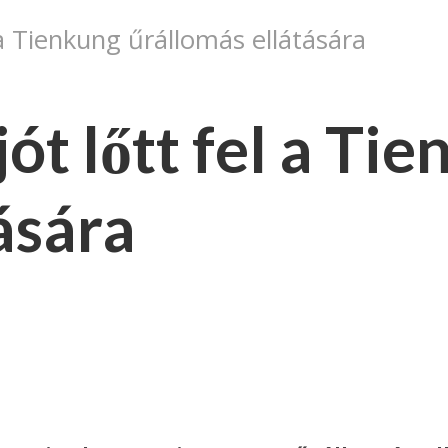
 a Tienkung űrállomás ellátására
ót lőtt fel a Ti
ására