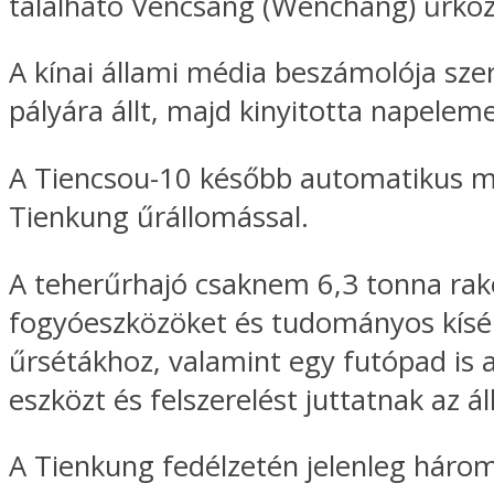
található Vencsang (Wenchang) űrköz
A kínai állami média beszámolója szerin
pályára állt, majd kinyitotta napeleme
A Tiencsou-10 később automatikus meg
Tienkung űrállomással.
A teherűrhajó csaknem 6,3 tonna rako
fogyóeszközöket és tudományos kísér
űrsétákhoz, valamint egy futópad is a
eszközt és felszerelést juttatnak az
A Tienkung fedélzetén jelenleg három