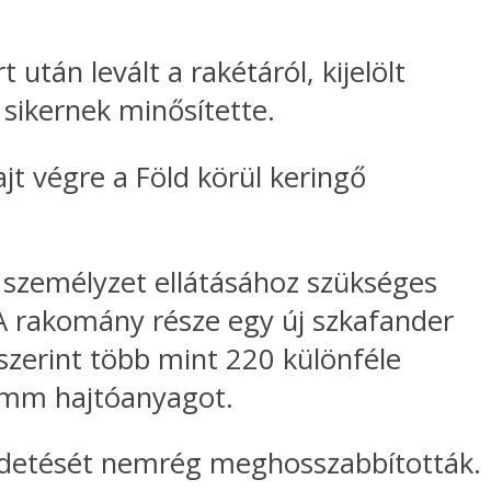
után levált a rakétáról, kijelölt
s sikernek minősítette.
t végre a Föld körül keringő
 személyzet ellátásához szükséges
A rakomány része egy új szkafander
szerint több mint 220 különféle
ramm hajtóanyagot.
küldetését nemrég meghosszabbították.