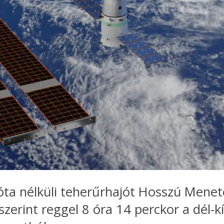
óta nélküli teherűrhajót Hosszú Menet
szerint reggel 8 óra 14 perckor a dél-