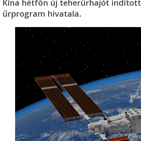
Kína hétfőn új teherűrhajót indítot
űrprogram hivatala.