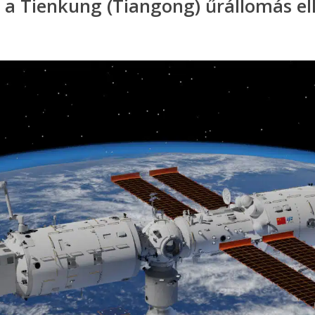
t a Tienkung (Tiangong) űrállomás ell