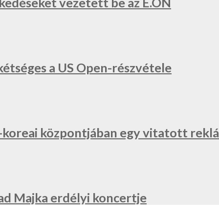
zkedéseket vezetett be az E.ON
a, kétséges a US Open-részvétele
l-koreai központjában egy vitatott re
ad Majka erdélyi koncertje