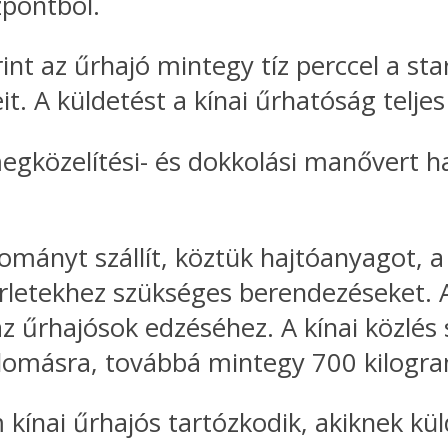
pontból.
t az űrhajó mintegy tíz perccel a start 
it. A küldetést a kínai űrhatóság telje
közelítési- és dokkolási manővert haj
mányt szállít, köztük hajtóanyagot, a
letekhez szükséges berendezéseket. 
z űrhajósok edzéséhez. A kínai közlés 
 állomásra, továbbá mintegy 700 kilog
 kínai űrhajós tartózkodik, akiknek 