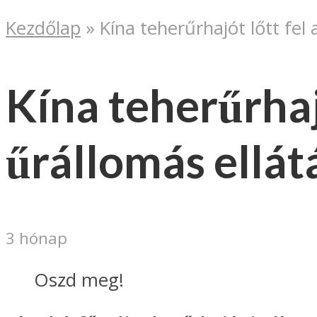
Kezdőlap
»
Kína teherűrhajót lőtt fel
Kína teherűrhaj
űrállomás ellát
3 hónap
Oszd meg!