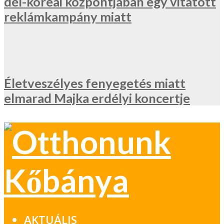
dél-koreai központjában egy vitatott
reklámkampány miatt
Életveszélyes fenyegetés miatt
elmarad Majka erdélyi koncertje
AKTUÁLIS