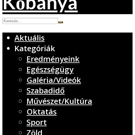
Aktuális
Kategóriák
Eredményeink
Egészségügy
Galéria/Videók
Szabadidő
Művészet/Kultúra
Oktatás
Sport
Zöld