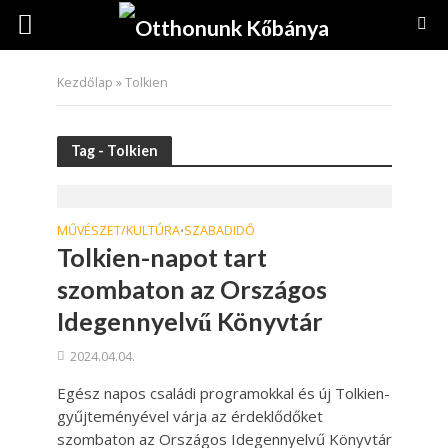
Kezdőlap
»
Tolkien
Tag - Tolkien
MŰVÉSZET/KULTÚRA
SZABADIDŐ
•
Tolkien-napot tart
szombaton az Országos
Idegennyelvű Könyvtár
2024.04.04.
Egész napos családi programokkal és új Tolkien-
gyűjteményével várja az érdeklődőket
szombaton az Országos Idegennyelvű Könyvtár