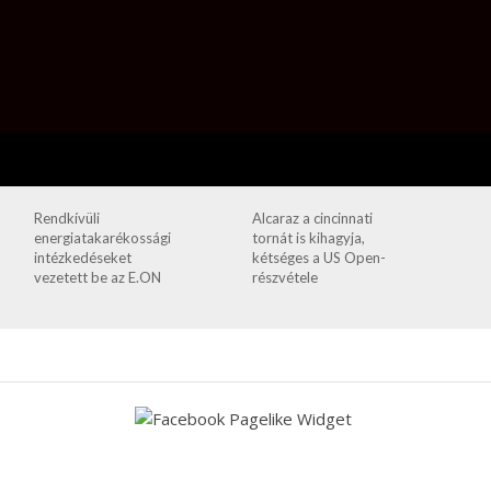
Rendkívüli
Alcaraz a cincinnati
energiatakarékossági
tornát is kihagyja,
intézkedéseket
kétséges a US Open-
vezetett be az E.ON
részvétele