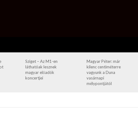
e
Sziget – Az M1-en
Magyar Péter: már
ot
láthatóak lesznek
kilenc centiméterre
magyar előadók
vagyunk a Duna
koncertjei
vasárnapi
mélypontjától