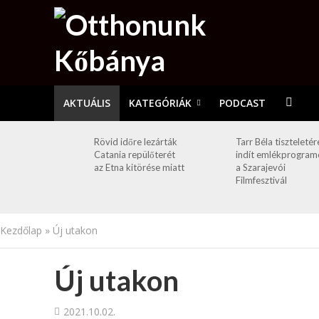
AKTUÁLIS
KATEGÓRIÁK
PODCAST
Rövid időre lezárták
Tarr Béla tiszteletér
Catania repülőterét
indít emlékprogram
az Etna kitörése miatt
a Szarajevói
Filmfesztivál
Kezdőlap
»
Új utakon
Új utakon
2021.10.02.