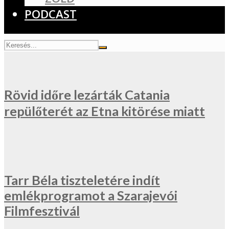
PODCAST
Rövid időre lezárták Catania
repülőterét az Etna kitörése miatt
Tarr Béla tiszteletére indít
emlékprogramot a Szarajevói
Filmfesztivál