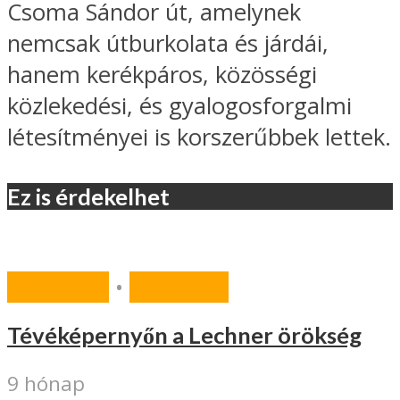
Csoma Sándor út, amelynek
nemcsak útburkolata és járdái,
hanem kerékpáros, közösségi
közlekedési, és gyalogosforgalmi
létesítményei is korszerűbbek lettek.
Ez is érdekelhet
AKTUÁLIS
•
KULTÚRA
Tévéképernyőn a Lechner örökség
9 hónap