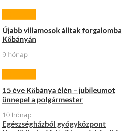
AKTUÁLIS
Újabb villamosok álltak forgalomba
Kőbányán
9 hónap
AKTUÁLIS
15 éve Kőbánya élén – jubileumot
ünnepel a polgármester
10 hónap
Egészségházból gyógyközpont